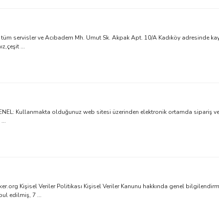
m servisler ve Acıbadem Mh. Umut Sk. Akpak Apt. 10/A Kadıköy adresinde kayıtl
z,çeşit ...
: Kullanmakta olduğunuz web sitesi üzerinden elektronik ortamda sipariş verd
...
ker.org Kişisel Veriler Politikası Kişisel Veriler Kanunu hakkında genel bilgilend
l edilmiş, 7 ...