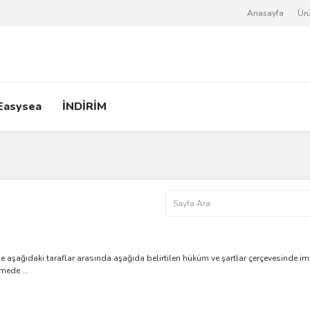
Anasayfa
Ürü
Easysea
İNDİRİM
ğıdaki taraflar arasında aşağıda belirtilen hüküm ve şartlar çerçevesinde imz
mede ...