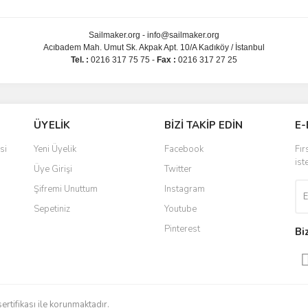
Sailmaker.org - info@sailmaker.org
Acıbadem Mah. Umut Sk. Akpak Apt. 10/A Kadıköy / İstanbul
Tel. :
0216 317 75 75 -
Fax :
0216 317 27 25
ÜYELİK
BİZİ TAKİP EDİN
E-
si
Yeni Üyelik
Facebook
Fır
ist
Üye Girişi
Twitter
Şifremi Unuttum
Instagram
Sepetiniz
Youtube
Pinterest
Bi
sertifikası ile korunmaktadır.