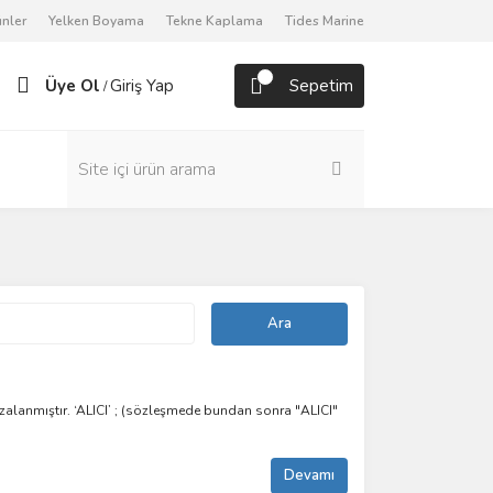
nler
Yelken Boyama
Tekne Kaplama
Tides Marine
Üye Ol
Giriş Yap
Sepetim
/
alanmıştır. ‘ALICI’ ; (sözleşmede bundan sonra "ALICI"
Devamı