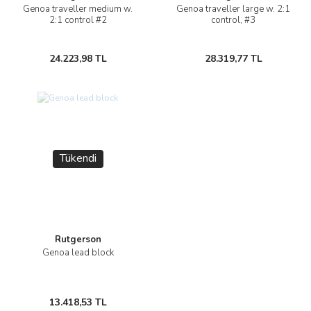
Genoa traveller medium w.
Genoa traveller large w. 2:1
2:1 control #2
control, #3
24.223,98 TL
28.319,77 TL
Tükendi
Rutgerson
Genoa lead block
13.418,53 TL