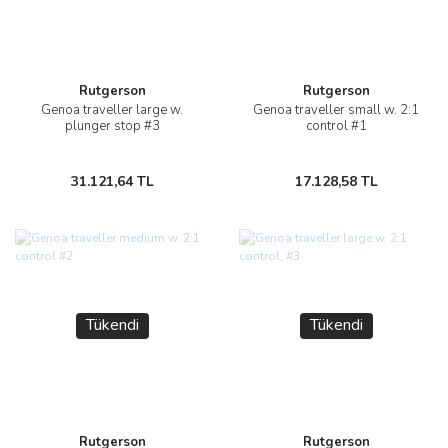
Rutgerson
Rutgerson
Genoa traveller large w.
Genoa traveller small w. 2:1
plunger stop #3
control #1
31.121,64 TL
17.128,58 TL
Tükendi
Tükendi
Rutgerson
Rutgerson