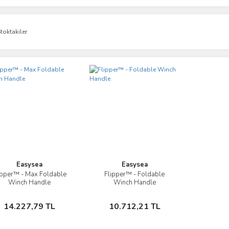
toktakiler
Easysea
Easysea
ipper™ - Max Foldable
Flipper™ - Foldable
İncele
İncele
Winch Handle
Winch Handle
Sepete Ekle
Sepete Ekle
14.227,79 TL
10.712,21 TL