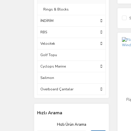
Rings & Blocks
S
İNDİRİM
RBS
Velocitek
Golf Topu
Cyclops Marine
Sailmon
Overboard Çantalar
Fl
Hızlı Arama
Hızlı Ürün Arama