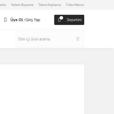
nler
Yelken Boyama
Tekne Kaplama
Tides Marine
Üye Ol
Giriş Yap
Sepetim
/