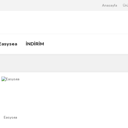
Anasayfa
Ürü
Easysea
İNDİRİM
Easysea