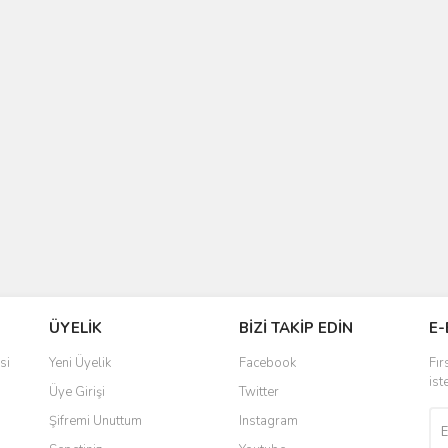
ÜYELİK
BİZİ TAKİP EDİN
E-
si
Yeni Üyelik
Facebook
Fır
ist
Üye Girişi
Twitter
Şifremi Unuttum
Instagram