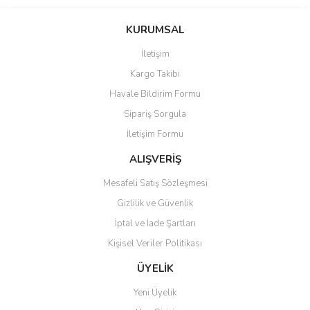
Bu ürünün fiyat bilgisi, resim, ürün açıklamalarında ve diğer
konularda yetersiz gördüğünüz noktaları öneri formunu kullanarak
Bu ürüne ilk yorumu siz yapın!
KURUMSAL
tarafımıza iletebilirsiniz.
Görüş ve önerileriniz için teşekkür ederiz.
İletişim
Yorum Yaz
Kargo Takibi
Ürün resmi kalitesiz, bozuk veya görüntülenemiyor.
Havale Bildirim Formu
Ürün açıklamasında eksik bilgiler bulunuyor.
Sipariş Sorgula
Ürün bilgilerinde hatalar bulunuyor.
İletişim Formu
Ürün fiyatı diğer sitelerden daha pahalı.
Bu ürüne benzer farklı alternatifler olmalı.
ALIŞVERİŞ
Mesafeli Satış Sözleşmesi
Gizlilik ve Güvenlik
İptal ve İade Şartları
Kişisel Veriler Politikası
Gönder
ÜYELİK
Yeni Üyelik