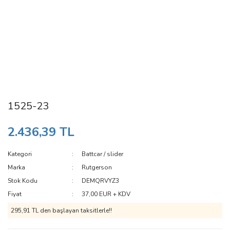
1525-23
2.436,39 TL
Kategori
Battcar / slider
Marka
Rutgerson
Stok Kodu
DEMQRVYZ3
Fiyat
37,00 EUR + KDV
295,91 TL den başlayan taksitlerle!!