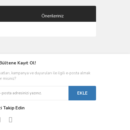
Önerileriniz
ımıza iletebilirsiniz.
Bültene Kayıt Ol!
satları, kampanya ve duyuruları ile ilgili e-posta almak
er misiniz?
EKLE
zi Takip Edin