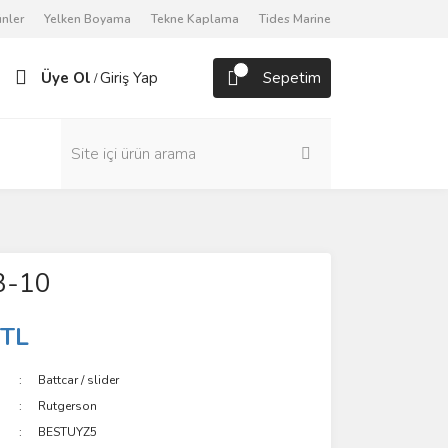
nler
Yelken Boyama
Tekne Kaplama
Tides Marine
Üye Ol
Giriş Yap
Sepetim
/
3-10
 TL
Battcar / slider
Rutgerson
BESTUYZ5