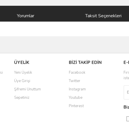
Yorumlar
Taksit Seçenekleri
ve diğer konularda yetersiz gördüğünüz noktaları öneri formunu kullanarak taraf
Bu ürüne ilk yorumu siz yapın!
ÜYELİK
BİZİ TAKİP EDİN
E-
r.
Yorum Yaz
si
Yeni Üyelik
Facebook
Fır
ist
Üye Girişi
Twitter
Şifremi Unuttum
Instagram
Sepetiniz
Youtube
Pinterest
Bi