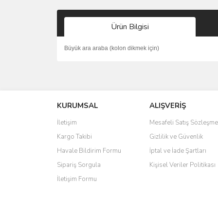
Ürün Bilgisi
Büyük ara araba (kolon dikmek için)
Bu ürünün fiyat bilgisi, resim, ürün açıklamalarında 
Görüş ve önerileriniz için teşekkür ederiz.
KURUMSAL
ALIŞVERİŞ
Ürün resmi kalitesiz, bozuk veya görüntülenemiyo
Ürün açıklamasında eksik bilgiler bulunuyor.
İletişim
Mesafeli Satış Sözleşme
Ürün bilgilerinde hatalar bulunuyor.
Kargo Takibi
Gizlilik ve Güvenlik
Ürün fiyatı diğer sitelerden daha pahalı.
Havale Bildirim Formu
İptal ve İade Şartları
Bu ürüne benzer farklı alternatifler olmalı.
Sipariş Sorgula
Kişisel Veriler Politikası
İletişim Formu