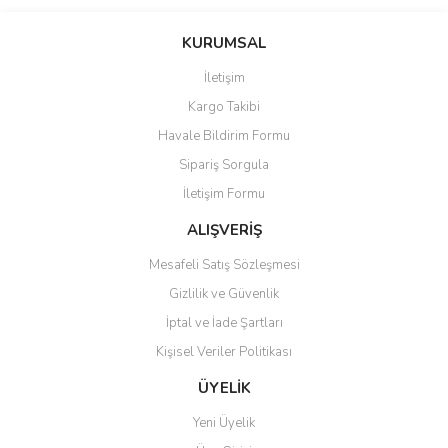
Bu ürünün fiyat bilgisi, resim, ürün açıklamalarında ve diğer
konularda yetersiz gördüğünüz noktaları öneri formunu kullanarak
Bu ürüne ilk yorumu siz yapın!
KURUMSAL
tarafımıza iletebilirsiniz.
Görüş ve önerileriniz için teşekkür ederiz.
İletişim
Yorum Yaz
Kargo Takibi
Ürün resmi kalitesiz, bozuk veya görüntülenemiyor.
Havale Bildirim Formu
Ürün açıklamasında eksik bilgiler bulunuyor.
Sipariş Sorgula
Ürün bilgilerinde hatalar bulunuyor.
İletişim Formu
Ürün fiyatı diğer sitelerden daha pahalı.
Bu ürüne benzer farklı alternatifler olmalı.
ALIŞVERİŞ
Mesafeli Satış Sözleşmesi
Gizlilik ve Güvenlik
İptal ve İade Şartları
Kişisel Veriler Politikası
Gönder
ÜYELİK
Yeni Üyelik