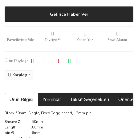
Gelince Haber Ver
Tavsiye Et
Yorum Yaz
Fiyat Alarmı
Ürün Paylaş :
Karşılaştır
Ürün Bilgisi
Yorumlar
Taksit Seçenekleri
Önerilerin
Block 50mm, Single, Fixed Togglehead, 12mm pin
Sheave Ø :50mm
Length :80mm
pin Ø :6mm