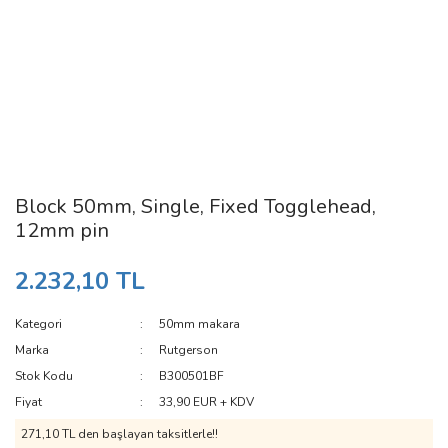
Block 50mm, Single, Fixed Togglehead,
12mm pin
2.232,10 TL
Kategori
50mm makara
Marka
Rutgerson
Stok Kodu
B300501BF
Fiyat
33,90 EUR + KDV
271,10 TL den başlayan taksitlerle!!