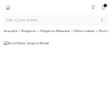
Anasayfa
Rutgerson
Rutgerson Makaralar
50mm makara
Block 50