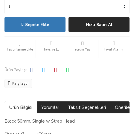
Sepete Ekle
Hızlı Satın Al
Tavsiye Et
Yorum Yaz
Fiyat Alarmı
Ürün Paylaş :
Karşılaştır
Ürün Bilgisi
Yorumlar
Taksit Seçenekleri
Önerilerin
Block 50mm, Single w Strap Head
