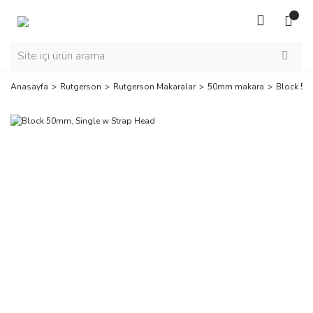
Anasayfa
Rutgerson
Rutgerson Makaralar
50mm makara
Block 50