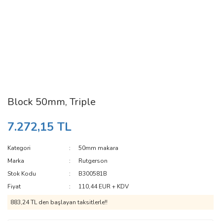
Block 50mm, Triple
7.272,15 TL
Kategori
50mm makara
Marka
Rutgerson
Stok Kodu
B300581B
Fiyat
110,44 EUR + KDV
883,24 TL den başlayan taksitlerle!!