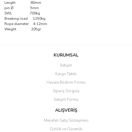
Length :80mm
pin Ø :5mm
SWL :700kg
Breaking load :1250kg
Rope diameter :4-12mm
Weight :205gr
Bu ürünün fiyat bilgisi, resim, ürün açıklamalarında ve diğer
konularda yetersiz gördüğünüz noktaları öneri formunu kullanarak
Bu ürüne ilk yorumu siz yapın!
KURUMSAL
tarafımıza iletebilirsiniz.
Görüş ve önerileriniz için teşekkür ederiz.
İletişim
Yorum Yaz
Kargo Takibi
Ürün resmi kalitesiz, bozuk veya görüntülenemiyor.
Havale Bildirim Formu
Ürün açıklamasında eksik bilgiler bulunuyor.
Sipariş Sorgula
Ürün bilgilerinde hatalar bulunuyor.
İletişim Formu
Ürün fiyatı diğer sitelerden daha pahalı.
Bu ürüne benzer farklı alternatifler olmalı.
ALIŞVERİŞ
Mesafeli Satış Sözleşmesi
Gizlilik ve Güvenlik