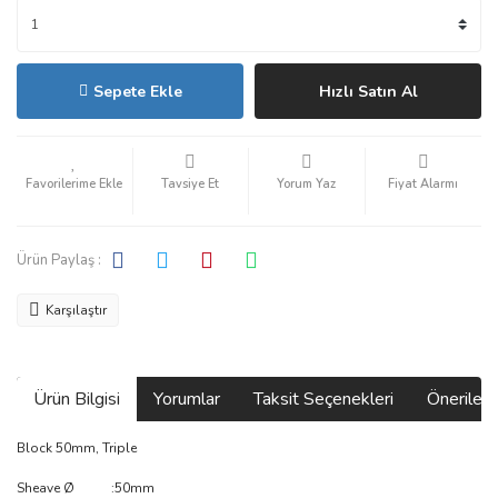
Sepete Ekle
Hızlı Satın Al
Tavsiye Et
Yorum Yaz
Fiyat Alarmı
Ürün Paylaş :
Karşılaştır
Ürün Bilgisi
Yorumlar
Taksit Seçenekleri
Önerilerin
Block 50mm, Triple
Sheave Ø :50mm