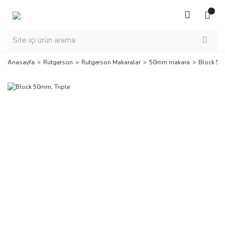
Anasayfa
Rutgerson
Rutgerson Makaralar
50mm makara
Block 50