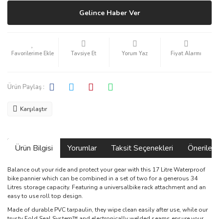
Gelince Haber Ver
Tavsiye Et
Yorum Yaz
Fiyat Alarmı
Ürün Paylaş :
Karşılaştır
Ürün Bilgisi
Yorumlar
Taksit Seçenekleri
Önerilerin
Balance out your ride and protect your gear with this 17 Litre Waterproof
bike pannier which can be combined in a set of two for a generous 34
Litres storage capacity. Featuring a universalbike rack attachment and an
easy to use roll top design.
Made of durable PVC tarpaulin, they wipe clean easily after use, while our
trusty Fold Seal System™ and electronically welded seams ensure your