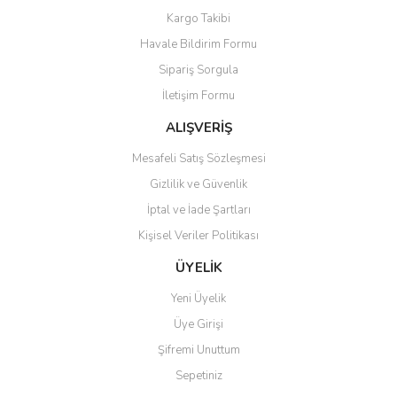
Yorum Yaz
Kargo Takibi
Ürün resmi kalitesiz, bozuk veya görüntülenemiyor.
Havale Bildirim Formu
Ürün açıklamasında eksik bilgiler bulunuyor.
Sipariş Sorgula
Ürün bilgilerinde hatalar bulunuyor.
İletişim Formu
Ürün fiyatı diğer sitelerden daha pahalı.
Bu ürüne benzer farklı alternatifler olmalı.
ALIŞVERİŞ
Mesafeli Satış Sözleşmesi
Gizlilik ve Güvenlik
İptal ve İade Şartları
Kişisel Veriler Politikası
Gönder
ÜYELİK
Yeni Üyelik
Üye Girişi
Şifremi Unuttum
Sepetiniz