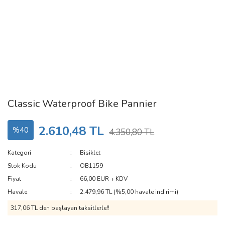
Classic Waterproof Bike Pannier
2.610,48 TL
%40
4.350,80 TL
Kategori
Bisiklet
Stok Kodu
OB1159
Fiyat
66,00 EUR + KDV
Havale
2.479,96 TL (%5,00 havale indirimi)
317,06 TL den başlayan taksitlerle!!