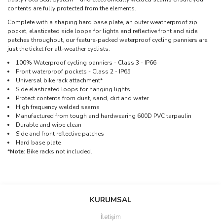
contents are fully protected from the elements.
Complete with a shaping hard base plate, an outer weatherproof zip
pocket, elasticated side loops for lights and reflective front and side
patches throughout, our feature-packed waterproof cycling panniers are
just the ticket for all-weather cyclists.
100% Waterproof cycling panniers - Class 3 - IP66
Front waterproof pockets - Class 2 - IP65
Universal bike rack attachment
*
Side elasticated loops for hanging lights
Protect contents from dust, sand, dirt and water
High frequency welded seams
Manufactured from tough and hardwearing 600D PVC tarpaulin
Durable and wipe clean
Side and front reflective patches
Hard base plate
*Note
: Bike racks not included.
Bu ürünün fiyat bilgisi, resim, ürün açıklamalarında ve diğer
konularda yetersiz gördüğünüz noktaları öneri formunu kullanarak
Bu ürüne ilk yorumu siz yapın!
KURUMSAL
tarafımıza iletebilirsiniz.
Görüş ve önerileriniz için teşekkür ederiz.
İletişim