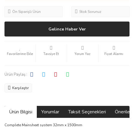
Ön Siparişli Ürün
Stok Sorunuz
Gelince Haber Ver
Tavsiye Et
Yorum Yaz
Fiyat Alarmı
Ürün Paylaş :
Karşılaştır
Ürün Bilgisi
Yorumlar
Taksit Seçenekleri
Önerilerin
Complete Mainsheet system 32mm x 1500mm