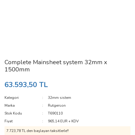
Complete Mainsheet system 32mm x
1500mm
63.593,50 TL
Kategori
32mm sistem
Marka
Rutgerson
Stok Kodu
T690110
Fiyat
965,14 EUR + KDV
7.723,78 TL den başlayan taksitlerle!!