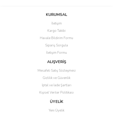
Bu ürünün fiyat bilgisi, resim, ürün açıklamalarında ve diğer
konularda yetersiz gördüğünüz noktaları öneri formunu kullanarak
Bu ürüne ilk yorumu siz yapın!
KURUMSAL
tarafımıza iletebilirsiniz.
Görüş ve önerileriniz için teşekkür ederiz.
İletişim
Yorum Yaz
Kargo Takibi
Ürün resmi kalitesiz, bozuk veya görüntülenemiyor.
Havale Bildirim Formu
Ürün açıklamasında eksik bilgiler bulunuyor.
Sipariş Sorgula
Ürün bilgilerinde hatalar bulunuyor.
İletişim Formu
Ürün fiyatı diğer sitelerden daha pahalı.
Bu ürüne benzer farklı alternatifler olmalı.
ALIŞVERİŞ
Mesafeli Satış Sözleşmesi
Gizlilik ve Güvenlik
İptal ve İade Şartları
Kişisel Veriler Politikası
Gönder
ÜYELİK
Yeni Üyelik