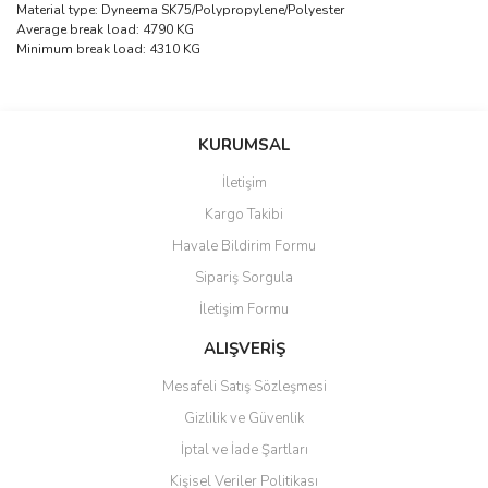
Material type:
Dyneema SK75/Polypropylene/Polyester
Average break load:
4790 KG
Minimum break load:
4310 KG
Bu ürünün fiyat bilgisi, resim, ürün açıklamalarında ve diğer
konularda yetersiz gördüğünüz noktaları öneri formunu kullanarak
Bu ürüne ilk yorumu siz yapın!
KURUMSAL
tarafımıza iletebilirsiniz.
Görüş ve önerileriniz için teşekkür ederiz.
İletişim
Yorum Yaz
Kargo Takibi
Ürün resmi kalitesiz, bozuk veya görüntülenemiyor.
Havale Bildirim Formu
Ürün açıklamasında eksik bilgiler bulunuyor.
Sipariş Sorgula
Ürün bilgilerinde hatalar bulunuyor.
İletişim Formu
Ürün fiyatı diğer sitelerden daha pahalı.
Bu ürüne benzer farklı alternatifler olmalı.
ALIŞVERİŞ
Mesafeli Satış Sözleşmesi
Gizlilik ve Güvenlik
İptal ve İade Şartları
Kişisel Veriler Politikası
Gönder