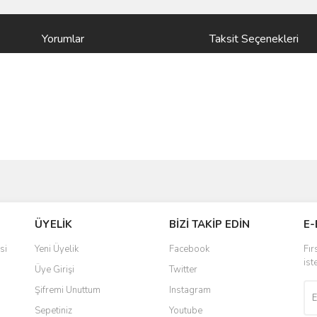
Yorumlar
Taksit Seçenekleri
ve diğer konularda yetersiz gördüğünüz noktaları öneri formunu kullanarak taraf
Bu ürüne ilk yorumu siz yapın!
ÜYELİK
BİZİ TAKİP EDİN
E-
r.
Yorum Yaz
si
Yeni Üyelik
Facebook
Fır
ist
Üye Girişi
Twitter
Şifremi Unuttum
Instagram
Sepetiniz
Youtube