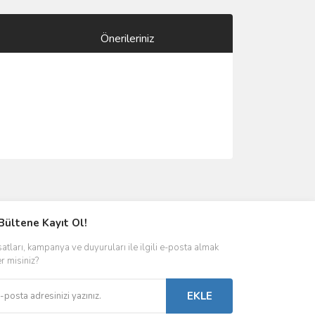
Önerileriniz
ımıza iletebilirsiniz.
Bültene Kayıt Ol!
satları, kampanya ve duyuruları ile ilgili e-posta almak
er misiniz?
EKLE