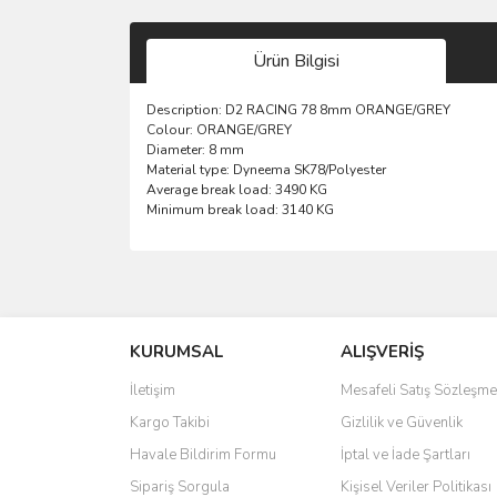
Ürün Bilgisi
Description:
D2 RACING 78 8mm ORANGE/GREY
Colour:
ORANGE/GREY
Diameter:
8 mm
Material type:
Dyneema SK78/Polyester
Average break load:
3490 KG
Minimum break load:
3140 KG
Bu ürünün fiyat bilgisi, resim, ürün açıklamalarında 
Görüş ve önerileriniz için teşekkür ederiz.
KURUMSAL
ALIŞVERİŞ
Ürün resmi kalitesiz, bozuk veya görüntülenemiyo
Ürün açıklamasında eksik bilgiler bulunuyor.
İletişim
Mesafeli Satış Sözleşme
Ürün bilgilerinde hatalar bulunuyor.
Kargo Takibi
Gizlilik ve Güvenlik
Ürün fiyatı diğer sitelerden daha pahalı.
Havale Bildirim Formu
İptal ve İade Şartları
Bu ürüne benzer farklı alternatifler olmalı.
Sipariş Sorgula
Kişisel Veriler Politikası