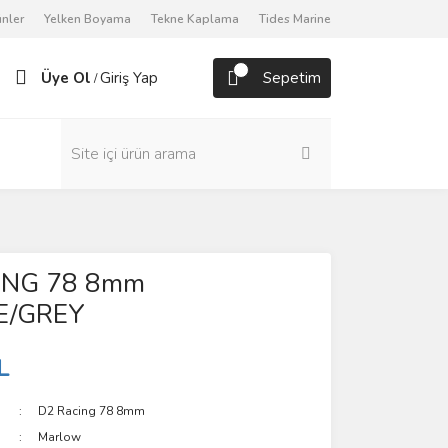
nler
Yelken Boyama
Tekne Kaplama
Tides Marine
Üye Ol
Giriş Yap
Sepetim
/
ING 78 8mm
/GREY
L
D2 Racing 78 8mm
Marlow