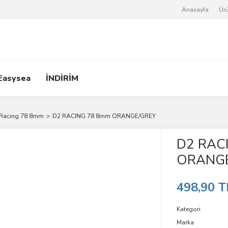
Anasayfa
Ürü
Easysea
İNDİRİM
Racing 78 8mm
D2 RACING 78 8mm ORANGE/GREY
D2 RAC
ORANGE
498,90 T
Kategori
Marka