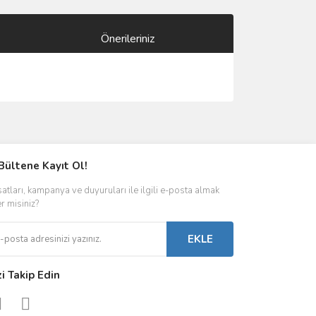
Önerileriniz
ımıza iletebilirsiniz.
Bültene Kayıt Ol!
satları, kampanya ve duyuruları ile ilgili e-posta almak
er misiniz?
EKLE
zi Takip Edin