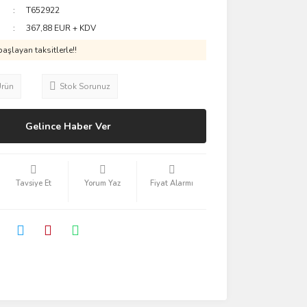
T652922
367,88 EUR + KDV
aşlayan taksitlerle!!
Ürün
Stok Sorunuz
Gelince Haber Ver
Tavsiye Et
Yorum Yaz
Fiyat Alarmı