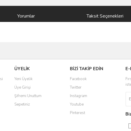
Yorumlar
Taksit Seçenekleri
ve diğer konularda yetersiz gördüğünüz noktaları öneri formunu kullanarak taraf
Bu ürüne ilk yorumu siz yapın!
ÜYELİK
BİZİ TAKİP EDİN
E-
r.
Yorum Yaz
si
Yeni Üyelik
Facebook
Fır
ist
Üye Girişi
Twitter
Şifremi Unuttum
Instagram
Sepetiniz
Youtube
Pinterest
Bi