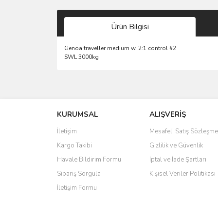
Ürün Bilgisi
Genoa traveller medium w. 2:1 control #2
SWL 3000kg
Bu ürünün fiyat bilgisi, resim, ürün açıklamalarında 
Görüş ve önerileriniz için teşekkür ederiz.
KURUMSAL
ALIŞVERİŞ
Ürün resmi kalitesiz, bozuk veya görüntülenemiyo
Ürün açıklamasında eksik bilgiler bulunuyor.
İletişim
Mesafeli Satış Sözleşme
Ürün bilgilerinde hatalar bulunuyor.
Kargo Takibi
Gizlilik ve Güvenlik
Ürün fiyatı diğer sitelerden daha pahalı.
Havale Bildirim Formu
İptal ve İade Şartları
Bu ürüne benzer farklı alternatifler olmalı.
Sipariş Sorgula
Kişisel Veriler Politikası
İletişim Formu