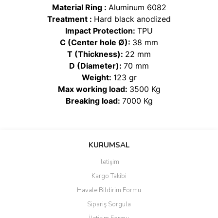
Material Ring :
Aluminum 6082
Treatment :
Hard black anodized
Impact Protection:
TPU
C (Center hole Ø):
38 mm
T (Thickness):
22 mm
D (Diameter):
70 mm
Weight:
123 gr
Max working load:
3500 Kg
Breaking load:
7000 Kg
Bu ürünün fiyat bilgisi, resim, ürün açıklamalarında ve diğer
konularda yetersiz gördüğünüz noktaları öneri formunu kullanarak
Bu ürüne ilk yorumu siz yapın!
KURUMSAL
tarafımıza iletebilirsiniz.
Görüş ve önerileriniz için teşekkür ederiz.
İletişim
Yorum Yaz
Kargo Takibi
Ürün resmi kalitesiz, bozuk veya görüntülenemiyor.
Havale Bildirim Formu
Ürün açıklamasında eksik bilgiler bulunuyor.
Sipariş Sorgula
Ürün bilgilerinde hatalar bulunuyor.