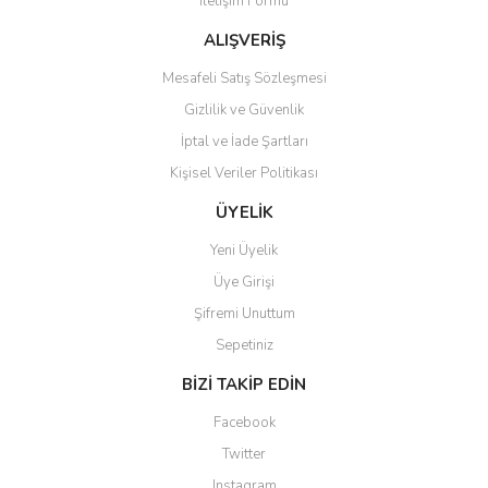
İletişim Formu
Ürün fiyatı diğer sitelerden daha pahalı.
Bu ürüne benzer farklı alternatifler olmalı.
ALIŞVERİŞ
Mesafeli Satış Sözleşmesi
Gizlilik ve Güvenlik
İptal ve İade Şartları
Kişisel Veriler Politikası
Gönder
ÜYELİK
Yeni Üyelik
Üye Girişi
Şifremi Unuttum
Sepetiniz
BİZİ TAKİP EDİN
Facebook
Twitter
Instagram