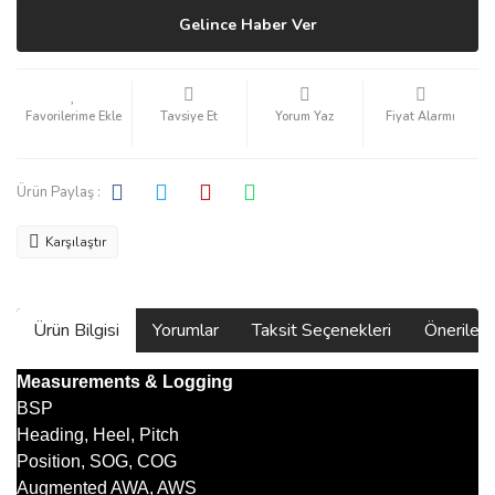
Gelince Haber Ver
Tavsiye Et
Yorum Yaz
Fiyat Alarmı
Ürün Paylaş :
Karşılaştır
Ürün Bilgisi
Yorumlar
Taksit Seçenekleri
Önerilerin
Measurements & Logging
BSP
Heading, Heel, Pitch
Position, SOG, COG
Augmented AWA, AWS