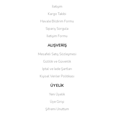
Görüş ve önerileriniz için teşekkür ederiz.
İletişim
Yorum Yaz
Kargo Takibi
Ürün resmi kalitesiz, bozuk veya görüntülenemiyor.
Havale Bildirim Formu
Ürün açıklamasında eksik bilgiler bulunuyor.
Sipariş Sorgula
Ürün bilgilerinde hatalar bulunuyor.
İletişim Formu
Ürün fiyatı diğer sitelerden daha pahalı.
Bu ürüne benzer farklı alternatifler olmalı.
ALIŞVERİŞ
Mesafeli Satış Sözleşmesi
Gizlilik ve Güvenlik
İptal ve İade Şartları
Kişisel Veriler Politikası
Gönder
ÜYELİK
Yeni Üyelik
Üye Girişi
Şifremi Unuttum