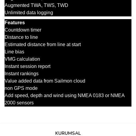
Augmented TWA, TWS, TWD
Unlimited data logging
Features
Countdown timer
Distance to line
Estimated distance from line at start
Line bias
VMG calculation
Instant session report
Instant rankings
Value added data from Sailmon cloud
non GPS mode
Add speed, depth and wind using NMEA 0183 or NMEA
2000 sensors
Bu ürünün fiyat bilgisi, resim, ürün açıklamalarında ve diğer
konularda yetersiz gördüğünüz noktaları öneri formunu kullanarak
Bu ürüne ilk yorumu siz yapın!
KURUMSAL
tarafımıza iletebilirsiniz.