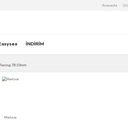
Anasayfa
Ürü
Easysea
İNDİRİM
Racing 78 10mm
Marlow