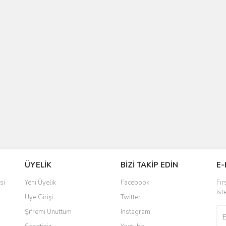
ÜYELİK
BİZİ TAKİP EDİN
E-
si
Yeni Üyelik
Facebook
Fır
ist
Üye Girişi
Twitter
Şifremi Unuttum
Instagram