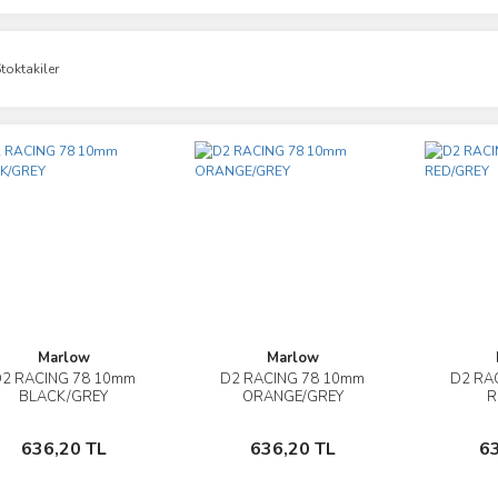
toktakiler
Marlow
Marlow
2 RACING 78 10mm
D2 RACING 78 10mm
D2 RA
İncele
İncele
BLACK/GREY
ORANGE/GREY
R
Sepete Ekle
Sepete Ekle
636,20 TL
636,20 TL
6