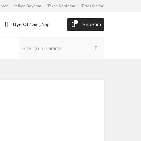
nler
Yelken Boyama
Tekne Kaplama
Tides Marine
Üye Ol
Giriş Yap
Sepetim
/