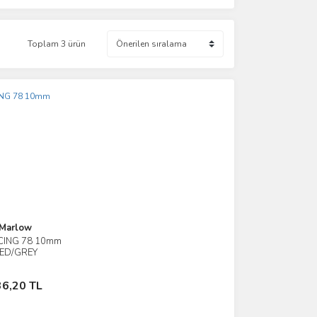
Toplam 3 ürün
Marlow
CING 78 10mm
İncele
ED/GREY
Sepete Ekle
36,20 TL